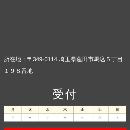
所在地：〒349-0114 埼玉県蓮田市馬込５丁目
１９８番地
受付
月
火
水
木
金
土
日
○
○
○
○
○
△
×