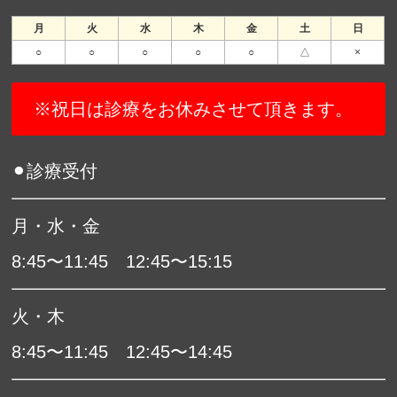
月
火
水
木
金
土
日
○
○
○
○
○
△
×
※祝日は診療をお休みさせて頂きます。
⚫︎診療受付
月・水・金
8:45〜11:45 12:45〜15:15
火・木
8:45〜11:45 12:45〜14:45